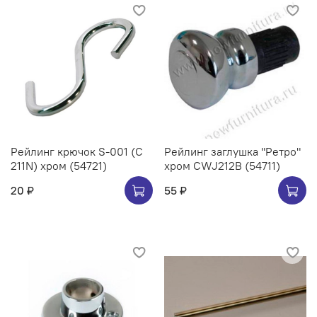
Рейлинг крючок S-001 (C
Рейлинг заглушка "Ретро"
211N) хром (54721)
хром CWJ212B (54711)
20 ₽
55 ₽