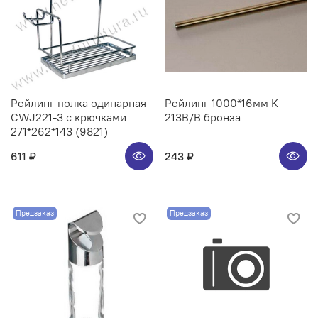
Рейлинг полка одинарная
Рейлинг 1000*16мм K
CWJ221-3 с крючками
213B/B бронза
271*262*143 (9821)
611 ₽
243 ₽
Предзаказ
Предзаказ