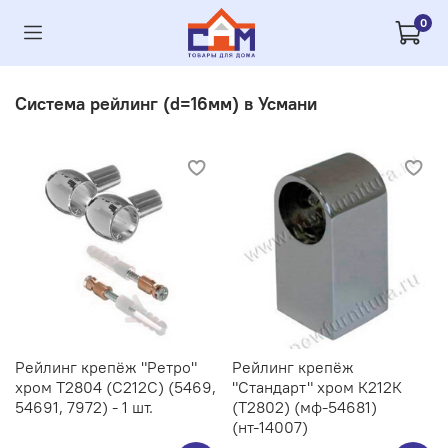
0
Система рейлинг (d=16мм) в Усмани
Рейлинг крепёж "Ретро"
Рейлинг крепёж
хром Т2804 (С212C) (5469,
"Стандарт" хром К212К
54691, 7972) - 1 шт.
(Т2802) (мф-54681)
(нт-14007)