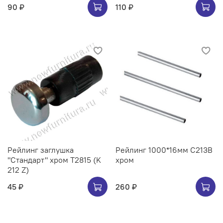
90 ₽
110 ₽
Рейлинг заглушка
Рейлинг 1000*16мм C213B
"Стандарт" хром Т2815 (K
хром
212 Z)
45 ₽
260 ₽