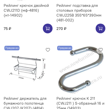
Рейлинг крючок двойной
Рейлинг подставка для
CWJ211D (мф-4816)
столовых приборов
(нт-14902)
CWJ225B 355*65*390мм
(481-002)
75 ₽
270 ₽
Предзаказ
Предзаказ
Рейлинг держатель для
Рейлинг крючок K 211
бумажного полотенца
(CWJ211 ) S-образный 16 и
CWJ207 (K207) (4814)
25мм (14903)