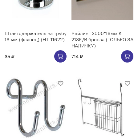
Штангодержатель на трубу
Рейлинг 3000*16мм K
16 мм (флянец) (НТ-11622)
213K/B бронза (ТОЛЬКО ЗА
НАЛИЧКУ)
35 ₽
714 ₽