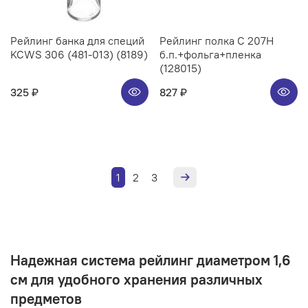
Рейлинг банка для специй
Рейлинг полка C 207H
KCWS 306 (481-013) (8189)
б.п.+фольга+пленка
(128015)
325 ₽
827 ₽
1
2
3
Надежная система рейлинг диаметром 1,6
см для удобного хранения различных
предметов