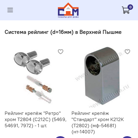
0
Система рейлинг (d=16мм) в Верхней Пышме
Рейлинг крепёж "Ретро"
Рейлинг крепёж
хром Т2804 (С212C) (5469,
"Стандарт" хром К212К
54691, 7972) - 1 шт.
(Т2802) (мф-54681)
(нт-14007)