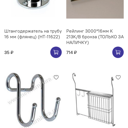
Штангодержатель на трубу
Рейлинг 3000*16мм K
16 мм (флянец) (НТ-11622)
213K/B бронза (ТОЛЬКО ЗА
НАЛИЧКУ)
35 ₽
714 ₽