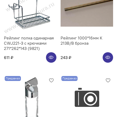
Рейлинг полка одинарная
Рейлинг 1000*16мм K
CWJ221-3 с крючками
213B/B бронза
271*262*143 (9821)
611 ₽
243 ₽
Предзаказ
Предзаказ