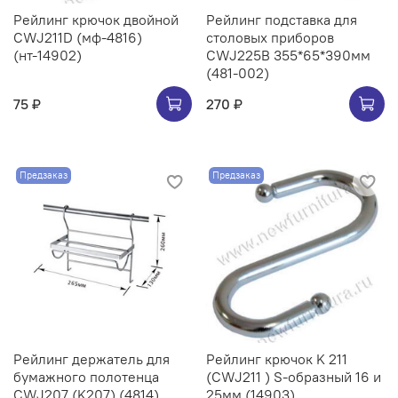
Рейлинг крючок двойной
Рейлинг подставка для
CWJ211D (мф-4816)
столовых приборов
(нт-14902)
CWJ225B 355*65*390мм
(481-002)
75 ₽
270 ₽
Предзаказ
Предзаказ
Рейлинг держатель для
Рейлинг крючок K 211
бумажного полотенца
(CWJ211 ) S-образный 16 и
CWJ207 (K207) (4814)
25мм (14903)