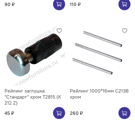
90 ₽
110 ₽
Рейлинг заглушка
Рейлинг 1000*16мм C213B
"Стандарт" хром Т2815 (K
хром
212 Z)
45 ₽
260 ₽