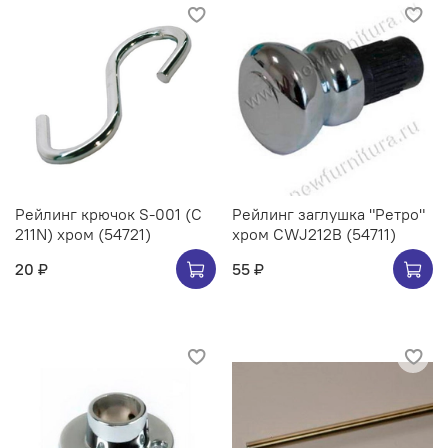
Рейлинг крючок S-001 (C
Рейлинг заглушка "Ретро"
211N) хром (54721)
хром CWJ212B (54711)
20 ₽
55 ₽