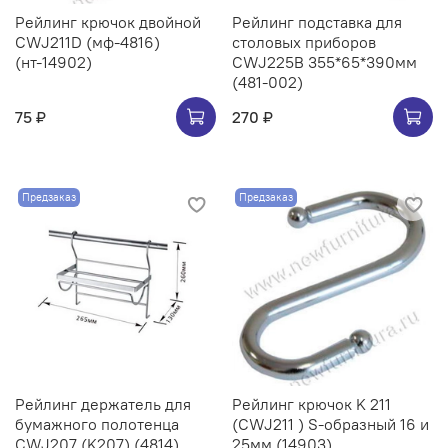
Рейлинг крючок двойной
Рейлинг подставка для
CWJ211D (мф-4816)
столовых приборов
(нт-14902)
CWJ225B 355*65*390мм
(481-002)
75 ₽
270 ₽
Предзаказ
Предзаказ
Рейлинг держатель для
Рейлинг крючок K 211
бумажного полотенца
(CWJ211 ) S-образный 16 и
CWJ207 (K207) (4814)
25мм (14903)