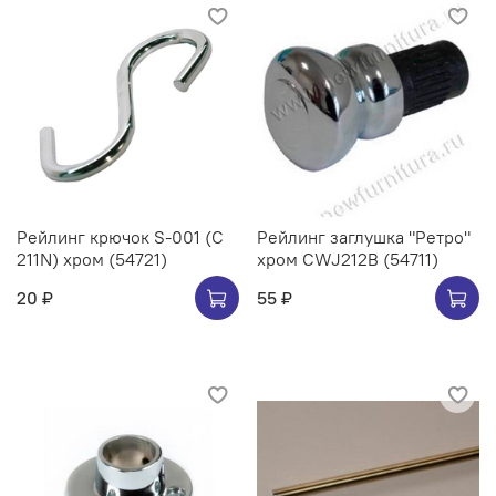
Рейлинг крючок S-001 (C
Рейлинг заглушка "Ретро"
211N) хром (54721)
хром CWJ212B (54711)
20 ₽
55 ₽