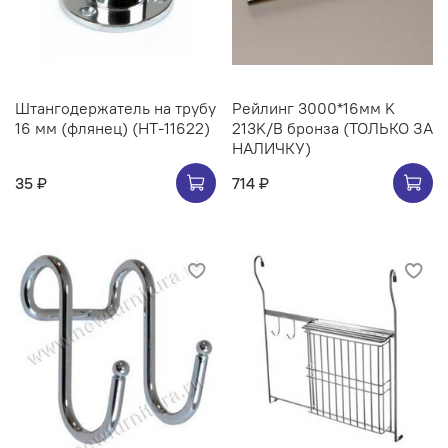
Штангодержатель на трубу
Рейлинг 3000*16мм K
16 мм (флянец) (НТ-11622)
213K/B бронза (ТОЛЬКО ЗА
НАЛИЧКУ)
35 ₽
714 ₽