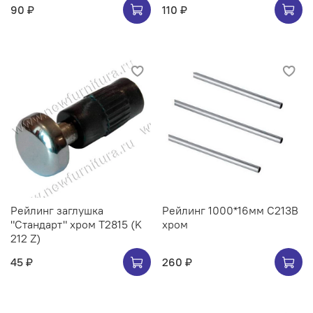
90 ₽
110 ₽
Рейлинг заглушка
Рейлинг 1000*16мм C213B
"Стандарт" хром Т2815 (K
хром
212 Z)
45 ₽
260 ₽