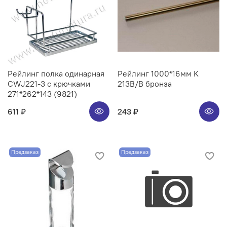
Рейлинг полка одинарная
Рейлинг 1000*16мм K
CWJ221-3 с крючками
213B/B бронза
271*262*143 (9821)
611 ₽
243 ₽
Предзаказ
Предзаказ