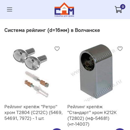
0
Система рейлинг (d=16мм) в Волчанске
Рейлинг крепёж "Ретро"
Рейлинг крепёж
хром Т2804 (С212C) (5469,
"Стандарт" хром К212К
54691, 7972) - 1 шт.
(Т2802) (мф-54681)
(нт-14007)