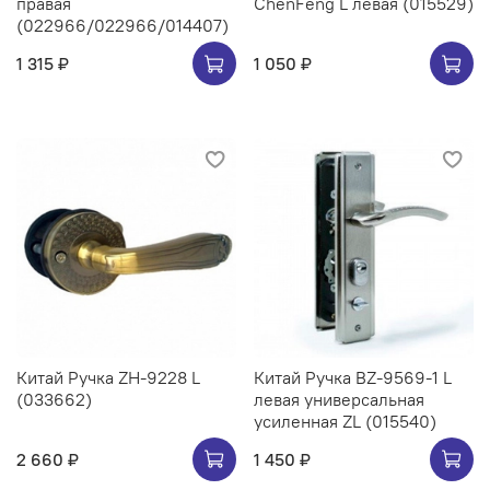
правая
ChenFeng L левая (015529)
(022966/022966/014407)
1 315 ₽
1 050 ₽
Китай Ручка ZH-9228 L
Китай Ручка BZ-9569-1 L
(033662)
левая универсальная
усиленная ZL (015540)
2 660 ₽
1 450 ₽