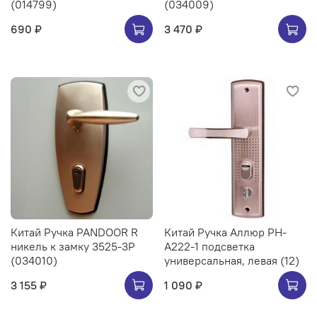
(014799)
(034009)
690 ₽
3 470 ₽
Китай Ручка PANDOOR R
Китай Ручка Аллюр РН-
никель к замку 3525-3Р
А222-1 подсветка
(034010)
универсальная, левая (12)
3 155 ₽
1 090 ₽