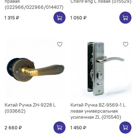
правая
ChenFeng L левая (015529)
(022966/022966/014407)
1 315 ₽
1 050 ₽
Китай Ручка ZH-9228 L
Китай Ручка BZ-9569-1 L
(033662)
левая универсальная
усиленная ZL (015540)
2 660 ₽
1 450 ₽