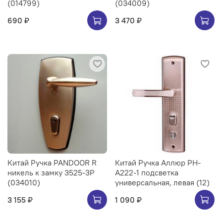
(014799)
(034009)
690 ₽
3 470 ₽
Китай Ручка PANDOOR R
Китай Ручка Аллюр РН-
никель к замку 3525-3Р
А222-1 подсветка
(034010)
универсальная, левая (12)
3 155 ₽
1 090 ₽