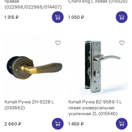
правая
ChenFeng L левая (015529)
(022966/022966/014407)
1 315 ₽
1 050 ₽
Китай Ручка ZH-9228 L
Китай Ручка BZ-9569-1 L
(033662)
левая универсальная
усиленная ZL (015540)
2 660 ₽
1 450 ₽