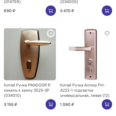
(014799)
(034009)
690 ₽
3 470 ₽
Китай Ручка PANDOOR R
Китай Ручка Аллюр РН-
никель к замку 3525-3Р
А222-1 подсветка
(034010)
универсальная, левая (12)
3 155 ₽
1 090 ₽