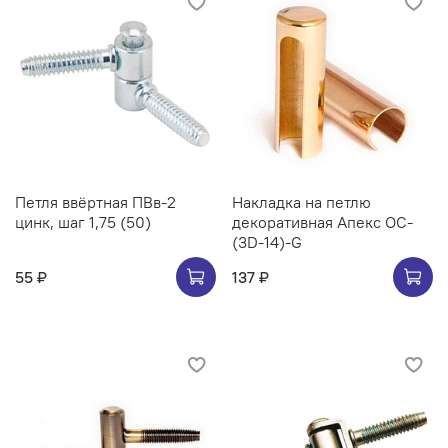
Петля ввёртная ПВв-2
Накладка на петлю
цинк, шаг 1,75 (50)
декоративная Апекс OC-
(3D-14)-G
55 ₽
137 ₽