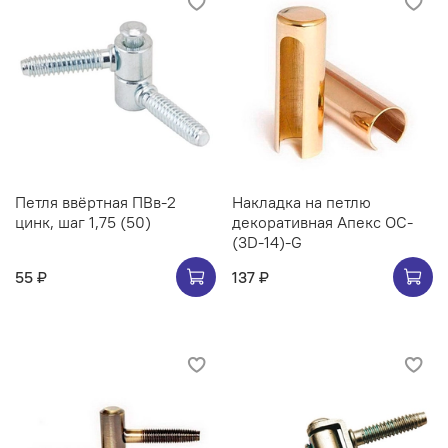
Петля ввёртная ПВв-2
Накладка на петлю
цинк, шаг 1,75 (50)
декоративная Апекс OC-
(3D-14)-G
55 ₽
137 ₽