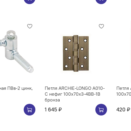
ная ПВв-2 цинк,
Петля ARCHIE-LONGO A010-
Петля
C нефиг 100x70x3-4BB-1B
100х7
бронза
1 645 ₽
420 ₽