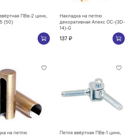
ввёртная ПВв-2 цинк,
Накладка на петлю
75 (50)
декоративная Апекс OC-(3D-
14)-G
137 ₽
ка на петлю
Петля ввёртная ПВв-1 цинк,