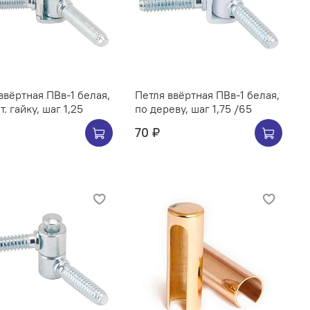
ввёртная ПВв-1 белая,
Петля ввёртная ПВв-1 белая,
под мет. гайку, шаг 1,25
по дереву, шаг 1,75 /65
70 ₽