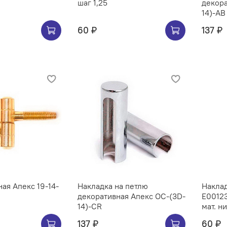
шаг 1,25
декора
14)-AB
60 ₽
137 ₽
ная Апекс 19-14-
Накладка на петлю
Наклад
декоративная Апекс OC-(3D-
E00123
14)-CR
мат. н
137 ₽
60 ₽