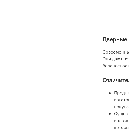
Дверные 
Современные
Они дают во
безопасност
Отличите
Предла
изгото
покупа
Сущест
врезаю
которы