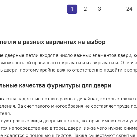
1
2
3
24
…
петли в разных вариантах на выбор
 дверные петли входят в число важных элементов двери, к
зможность ей правильно открываться и закрываться. От кач
ь двери, поэтому крайне важно ответственно подойти к вопр
льные качества фурнитуры для двери
гаются надежные петли в разных дизайнах, которые также о
вления. За счет такого многообразия не составляет труда 
теля.
вуют разные виды дверных петель, которые имеют свои уни
тся непосредственно в торец двери, из-за чего нужно сним
е крепятся с помощью штифтов. Также существуют скрытые п