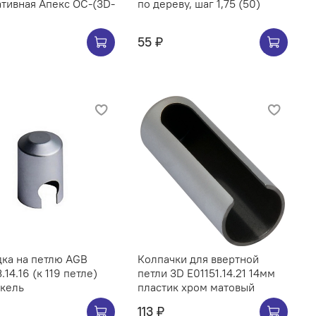
тивная Апекс OC-(3D-
по дереву, шаг 1,75 (50)
55 ₽
ка на петлю AGB
Колпачки для ввертной
.14.16 (к 119 петле)
петли 3D E01151.14.21 14мм
икель
пластик хром матовый
113 ₽