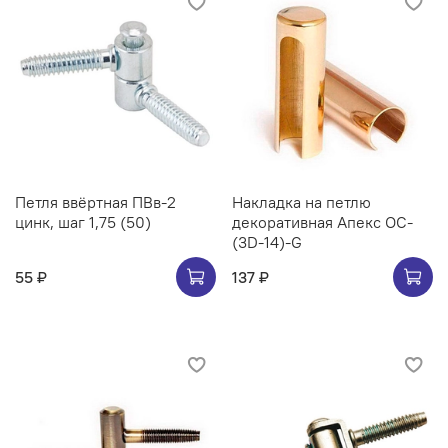
Петля ввёртная ПВв-2
Накладка на петлю
цинк, шаг 1,75 (50)
декоративная Апекс OC-
(3D-14)-G
55 ₽
137 ₽