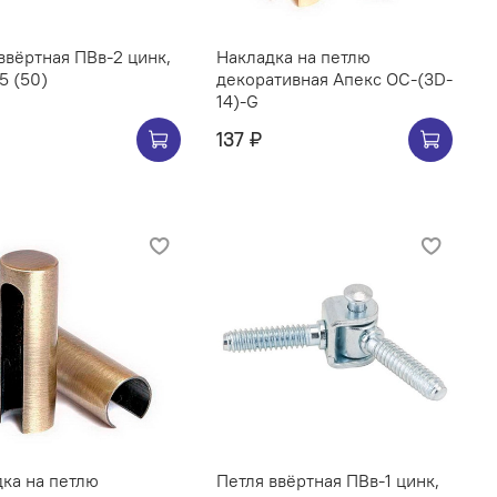
ввёртная ПВв-2 цинк,
Накладка на петлю
75 (50)
декоративная Апекс OC-(3D-
14)-G
137 ₽
ка на петлю
Петля ввёртная ПВв-1 цинк,