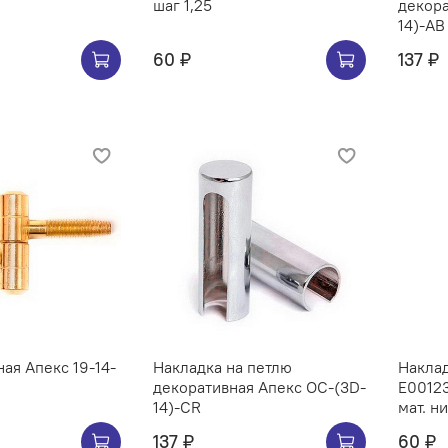
шаг 1,25
декора
14)-AB
60 ₽
137 ₽
ная Апекс 19-14-
Накладка на петлю
Наклад
декоративная Апекс OC-(3D-
E00123
14)-CR
мат. н
137 ₽
60 ₽