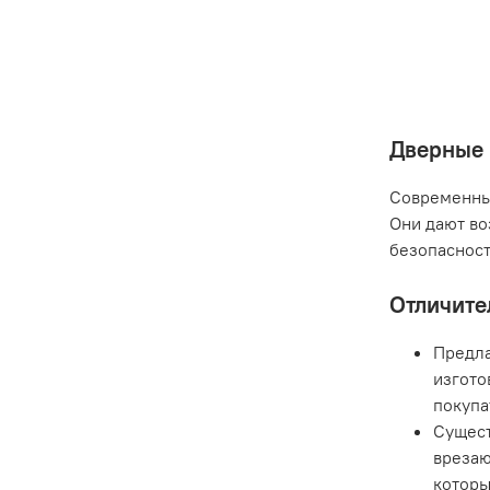
Дверные 
Современные
Они дают во
безопасност
Отличите
Предла
изгото
покупа
Сущест
врезаю
которы