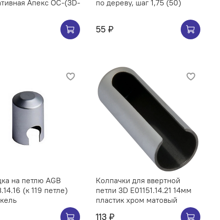
тивная Апекс OC-(3D-
по дереву, шаг 1,75 (50)
55 ₽
ка на петлю AGB
Колпачки для ввертной
.14.16 (к 119 петле)
петли 3D E01151.14.21 14мм
икель
пластик хром матовый
113 ₽