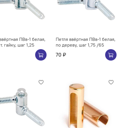
ввёртная ПВв-1 белая,
Петля ввёртная ПВв-1 белая,
под мет. гайку, шаг 1,25
по дереву, шаг 1,75 /65
70 ₽