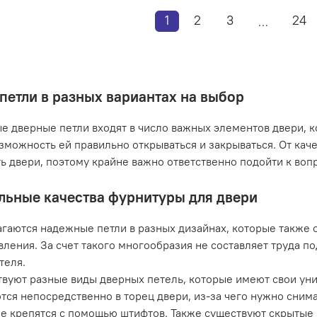
1
2
3
24
…
петли в разных вариантах на выбор
 дверные петли входят в число важных элементов двери, к
зможность ей правильно открываться и закрываться. От кач
ь двери, поэтому крайне важно ответственно подойти к вопр
льные качества фурнитуры для двери
гаются надежные петли в разных дизайнах, которые также о
вления. За счет такого многообразия не составляет труда 
теля.
вуют разные виды дверных петель, которые имеют свои уни
тся непосредственно в торец двери, из-за чего нужно сним
е крепятся с помощью штифтов. Также существуют скрытые п