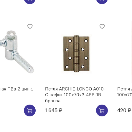
ная ПВв-2 цинк,
Петля ARCHIE-LONGO A010-
Петля
C нефиг 100x70x3-4BB-1B
100х7
бронза
1 645 ₽
420 ₽