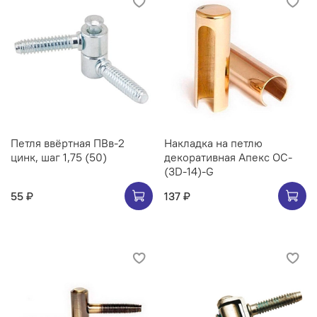
Петля ввёртная ПВв-2
Накладка на петлю
цинк, шаг 1,75 (50)
декоративная Апекс OC-
(3D-14)-G
55 ₽
137 ₽