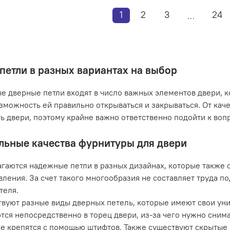
1
2
3
24
…
петли в разных вариантах на выбор
 дверные петли входят в число важных элементов двери, к
зможность ей правильно открываться и закрываться. От кач
ь двери, поэтому крайне важно ответственно подойти к вопр
льные качества фурнитуры для двери
гаются надежные петли в разных дизайнах, которые также о
вления. За счет такого многообразия не составляет труда 
теля.
вуют разные виды дверных петель, которые имеют свои уни
тся непосредственно в торец двери, из-за чего нужно сним
е крепятся с помощью штифтов. Также существуют скрытые п