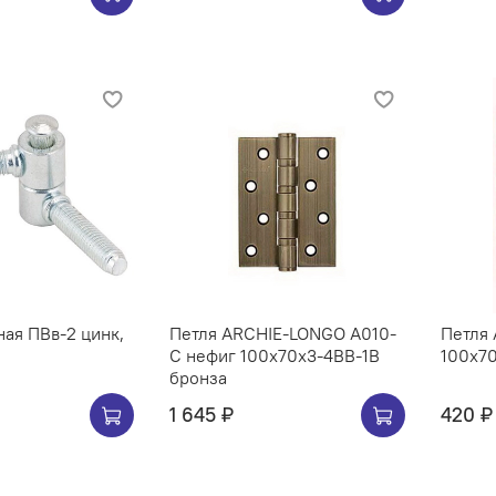
ная ПВв-2 цинк,
Петля ARCHIE-LONGO A010-
Петля
C нефиг 100x70x3-4BB-1B
100х7
бронза
1 645 ₽
420 ₽