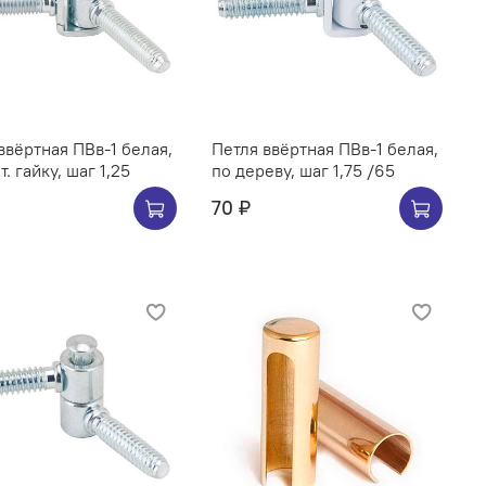
ввёртная ПВв-1 белая,
Петля ввёртная ПВв-1 белая,
под мет. гайку, шаг 1,25
по дереву, шаг 1,75 /65
70 ₽