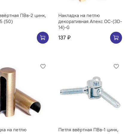
ввёртная ПВв-2 цинк,
Накладка на петлю
75 (50)
декоративная Апекс OC-(3D-
14)-G
137 ₽
ка на петлю
Петля ввёртная ПВв-1 цинк,