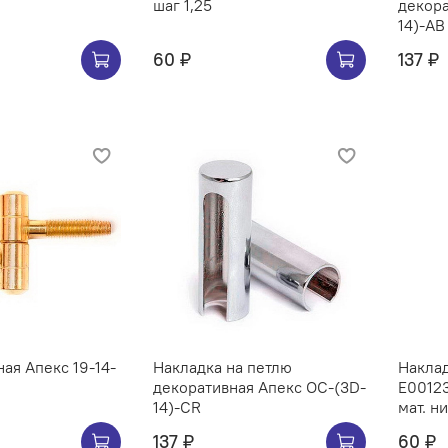
шаг 1,25
декора
14)-AB
60 ₽
137 ₽
ная Апекс 19-14-
Накладка на петлю
Наклад
декоративная Апекс OC-(3D-
E00123
14)-CR
мат. н
137 ₽
60 ₽