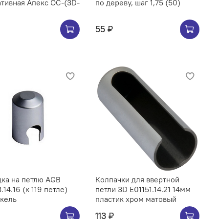
тивная Апекс OC-(3D-
по дереву, шаг 1,75 (50)
55 ₽
ка на петлю AGB
Колпачки для ввертной
.14.16 (к 119 петле)
петли 3D E01151.14.21 14мм
икель
пластик хром матовый
113 ₽