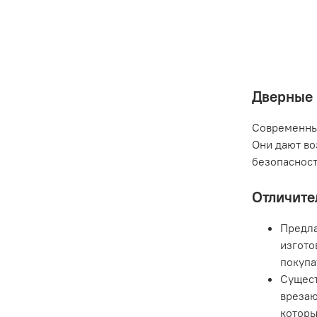
Дверные 
Современные
Они дают во
безопасност
Отличите
Предла
изгото
покупа
Сущест
врезаю
которы