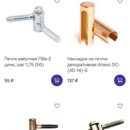
Петля ввёртная ПВв-2
Накладка на петлю
цинк, шаг 1,75 (50)
декоративная Апекс OC-
(3D-14)-G
55 ₽
137 ₽