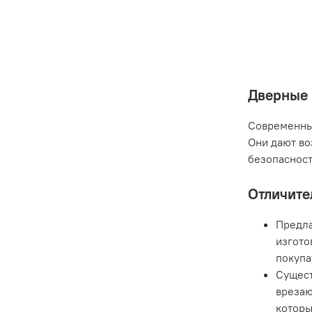
Дверные 
Современные
Они дают во
безопасност
Отличите
Предла
изгото
покупа
Сущест
врезаю
которы